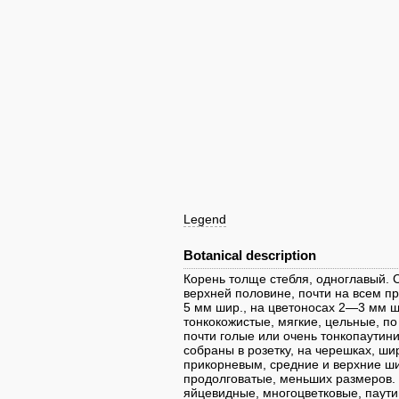
Legend
Botanical description
Корень толще стебля, одноглавый. 
верхней половине, почти на всем п
5 мм шир., на цветоносах 2—3 мм ш
тонкокожистые, мягкие, цельные, п
почти голые или очень тонкопаутин
собраны в розетку, на черешках, ш
прикорневым, средние и верхние ш
продолговатые, меньших размеров. 
яйцевидные, многоцветковые, паути