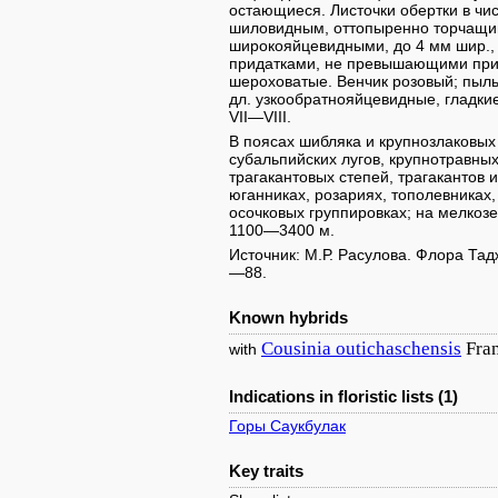
остающиеся. Листочки обертки в чис
шиловидным, оттопыренно торчащим
широкояйцевидными, до 4 мм шир., 
придатками, не превышающими при
шероховатые. Венчик розовый; пыль
дл. узкообратнояйцевидные, гладкие,
VII—VIII.
В поясах шибляка и крупнозлаковых
субальпийских лугов, крупнотравны
трагакантовых степей, трагакантов 
юганниках, розариях, тополевниках,
осочковых группировках; на мелкоз
1100—3400 м.
Источник: М.Р. Расулова. Флора Тадж
—88.
Known hybrids
Cousinia
outichaschensis
Fra
with
Indications in floristic lists (1)
Горы Саукбулак
Key traits