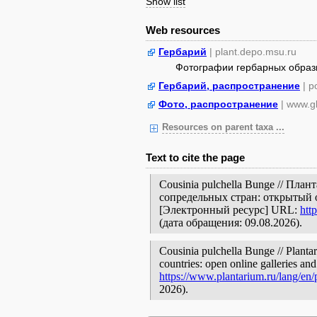
Show list
Web resources
Гербарий
| plant.depo.msu.ru
Фотографии гербарных образ
Гербарий, распространение
| 
Фото, распространение
| www.gb
Resources on parent taxa ...
Text to cite the page
Cousinia pulchella Bunge // Пл
сопредельных стран: открытый 
[Электронный ресурс] URL:
htt
(дата обращения: 09.08.2026).
Cousinia pulchella Bunge // Planta
countries: open online galleries and
https://www.plantarium.ru/lang/en
2026).