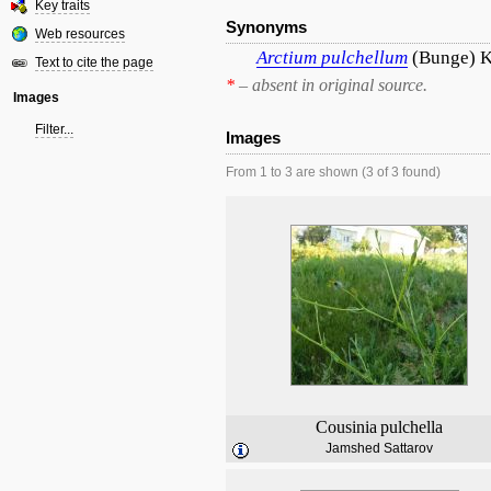
Key traits
Synonyms
Web resources
Arctium
pulchellum
(Bunge) 
Text to cite the page
*
– absent in original source.
Images
Filter...
Images
From 1 to 3 are shown (3 of 3 found)
Cousinia
pulchella
Jamshed Sattarov