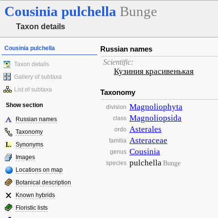
Cousinia
pulchella
Bunge
Taxon details
Cousinia pulchella
Russian names
Scientific:
Taxon details
Кузиния красивенькая
Gallery of subtaxa
List of subtaxa
Taxonomy
Show section
Magnoliophyta
division
Magnoliopsida
class
Russian names
Asterales
ordo
Taxonomy
Asteraceae
familia
Synonyms
Cousinia
genus
Images
pulchella
Bunge
species
Locations on map
Botanical description
Known hybrids
Floristic lists