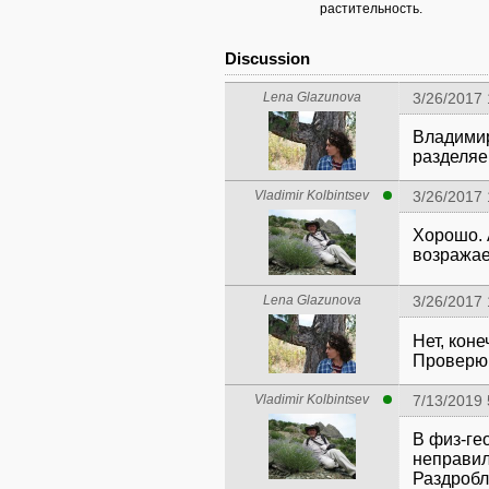
растительность.
Discussion
Lena Glazunova
3/26/2017 
Владимир
разделяе
Vladimir Kolbintsev
3/26/2017 
Хорошо. 
возражае
Lena Glazunova
3/26/2017 
Нет, кон
Проверю,
Vladimir Kolbintsev
7/13/2019 
В физ-ге
неправил
Раздробл