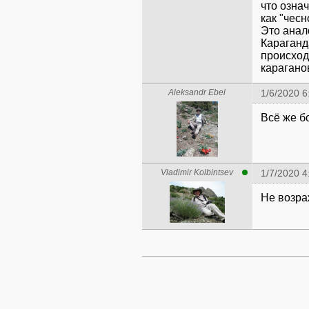
что означ
как "чесн
Это анал
Караганда
происходи
карагано
Aleksandr Ebel
1/6/2020 6
Всё же б
Vladimir Kolbintsev
1/7/2020 4
Не возра