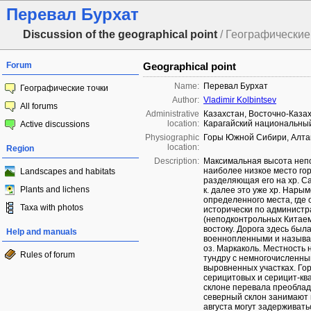
Перевал Бурхат
Discussion of the geographical point
/ Географические 
Forum
Geographical point
Name:
Перевал Бурхат
Географические точки
Author:
Vladimir Kolbintsev
All forums
Administrative
Казахстан, Восточно-Казах
location:
Карагайский национальны
Active discussions
Physiographic
Горы Южной Сибири, Алта
location:
Region
Description:
Максимальная высота непо
наиболее низкое место гор
Landscapes and habitats
разделяющая его на хр. Са
Plants and lichens
к. далее это уже хр. Нарым
определенного места, где 
Taxa with photos
исторически по администр
(неподконтрольных Китаем
востоку. Дорога здесь был
Help and manuals
военнопленными и называе
оз. Маркаколь. Местность
Rules of forum
тундру с немногочисленны
выровненных участках. Го
серицитовых и серицит-кв
склоне перевала преоблад
северный склон занимают к
августа могут задерживать