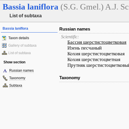
Bassia
laniflora
(S.G. Gmel.) A.J. Sc
List of subtaxa
Bassia laniflora
Russian names
Scientific:
Taxon details
Бассия шерстистоцветковая
Gallery of subtaxa
Изень песчаный
List of subtaxa
Кохия шерстистоцветковая
Кохия шерстистоцветная
Show section
Прутняк шерстистоцветковы
Russian names
Taxonomy
Taxonomy
Subtaxa