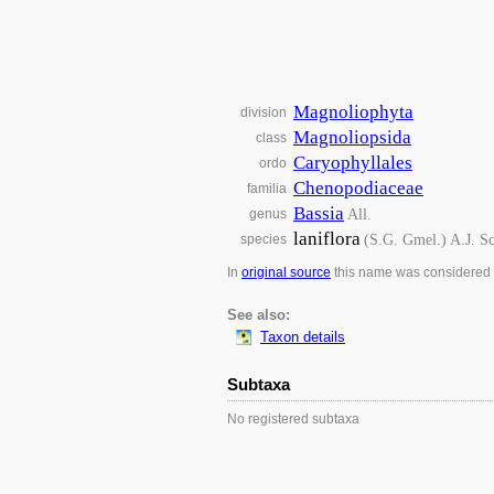
Magnoliophyta
division
Magnoliopsida
class
Caryophyllales
ordo
Chenopodiaceae
familia
Bassia
All.
genus
laniflora
(S.G. Gmel.) A.J. Sc
species
In
original source
this name was considered
See also:
Taxon details
Subtaxa
No registered subtaxa