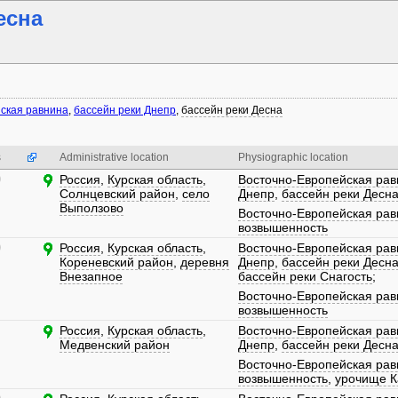
есна
ская равнина
,
бассейн реки Днепр
,
бассейн реки Десна
s
Administrative location
Physiographic location
)
Россия
,
Курская область
,
Восточно-Европейская рав
Солнцевский район
,
село
Днепр
,
бассейн реки Десн
Выползово
Восточно-Европейская рав
возвышенность
)
Россия
,
Курская область
,
Восточно-Европейская рав
Кореневский район
,
деревня
Днепр
,
бассейн реки Десн
Внезапное
бассейн реки Снагость
;
Восточно-Европейская рав
возвышенность
Россия
,
Курская область
,
Восточно-Европейская рав
Медвенский район
Днепр
,
бассейн реки Десн
Восточно-Европейская рав
возвышенность
,
урочище К