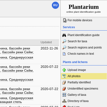
Plantarium
RU
online plant identification guide
For mobile devices
Services
Plant identification guide
Search for taxa
Updated
Search regions and points
нина
,
бассейн реки
2022-11-26
а
,
бассейн реки Сейм
;
Check names in text
нина
,
Среднерусская
Plants and lichens
нина
,
бассейн реки
2020-07-22
Upload image
а
,
бассейн реки Сейм
,
All photos
нина
,
Среднерусская
Partially identified
нина
,
бассейн реки
2020-07-22
Unidentified specimens
а
,
бассейн реки Сейм
;
Gallery of taxa
нина
,
Среднерусская
Directory of taxa
азацкая степь