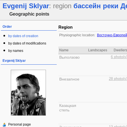
Evgenij Sklyar
: region
бассейн реки Д
Geographic points
Order
Region
Physiographic location:
Восточно-Европей
by dates of creation
by dates of modifications
Name
Landscapes
Dweller
by names
Выползово
6 photo(s
Evgenij Sklyar
Внезапное
28 photo(s
Казацкая
степь
Personal page