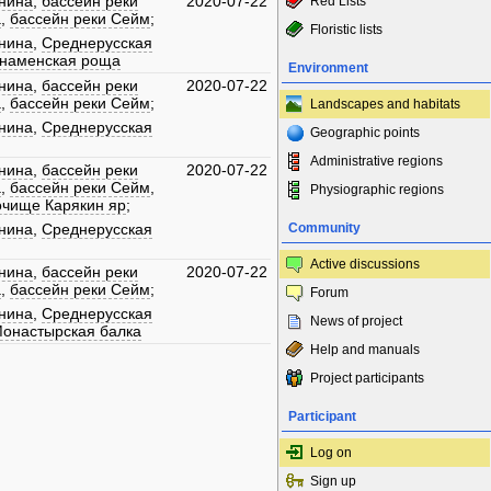
нина
,
бассейн реки
2020-07-22
Red Lists
а
,
бассейн реки Сейм
;
Floristic lists
нина
,
Среднерусская
наменская роща
Environment
нина
,
бассейн реки
2020-07-22
а
,
бассейн реки Сейм
;
Landscapes and habitats
нина
,
Среднерусская
Geographic points
Administrative regions
нина
,
бассейн реки
2020-07-22
а
,
бассейн реки Сейм
,
Physiographic regions
очище Карякин яр
;
нина
,
Среднерусская
Community
Active discussions
нина
,
бассейн реки
2020-07-22
а
,
бассейн реки Сейм
;
Forum
нина
,
Среднерусская
News of project
онастырская балка
Help and manuals
Project participants
Participant
Log on
Sign up