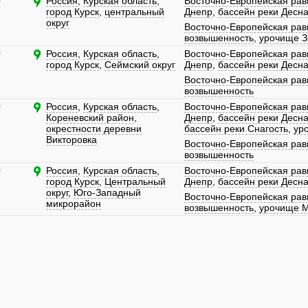
)
Россия
,
Курская область
,
Восточно-Европейская рав
город Курск
,
центральный
Днепр
,
бассейн реки Десн
округ
Восточно-Европейская рав
возвышенность
,
урочище З
)
Россия
,
Курская область
,
Восточно-Европейская рав
город Курск
,
Сеймский округ
Днепр
,
бассейн реки Десн
Восточно-Европейская рав
возвышенность
)
Россия
,
Курская область
,
Восточно-Европейская рав
Кореневский район
,
Днепр
,
бассейн реки Десн
окрестности деревни
бассейн реки Снагость
,
ур
Викторовка
Восточно-Европейская рав
возвышенность
)
Россия
,
Курская область
,
Восточно-Европейская рав
город Курск
,
Центральный
Днепр
,
бассейн реки Десн
округ
,
Юго-Западный
Восточно-Европейская рав
микрорайон
возвышенность
,
урочище М