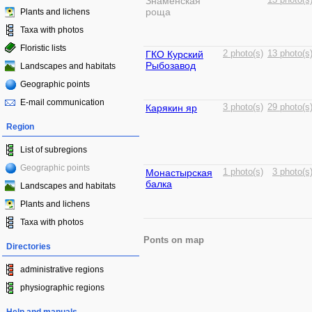
Знаменская
13 photo(s
роща
Plants and lichens
Taxa with photos
Floristic lists
ГКО Курский
2 photo(s)
13 photo(s
Рыбозавод
Landscapes and habitats
Geographic points
E-mail communication
Карякин яр
3 photo(s)
29 photo(s
Region
List of subregions
Geographic points
Монастырская
1 photo(s)
3 photo(s
балка
Landscapes and habitats
Plants and lichens
Taxa with photos
Ponts on map
Directories
administrative regions
physiographic regions