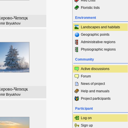
Red Lists
Floristic lists
Кирово-Чепецк
Environment
imir Bryukhov
Landscapes and habitats
Geographic points
Administrative regions
Physiographic regions
Community
Active discussions
Forum
News of project
Кирово-Чепецк
Help and manuals
imir Bryukhov
Project participants
Participant
Log on
Sign up