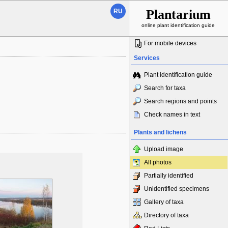
Plantarium
RU
online plant identification guide
For mobile devices
Services
Plant identification guide
Search for taxa
Search regions and points
Check names in text
Plants and lichens
Upload image
All photos
Partially identified
Unidentified specimens
Gallery of taxa
Directory of taxa