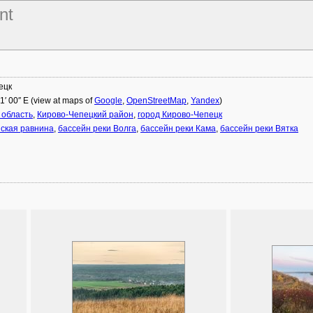
nt
ецк
01′ 00″ E (view at maps of
Google
,
OpenStreetMap
,
Yandex
)
 область
,
Кирово-Чепецкий район
,
город Кирово-Чепецк
ская равнина
,
бассейн реки Волга
,
бассейн реки Кама
,
бассейн реки Вятка