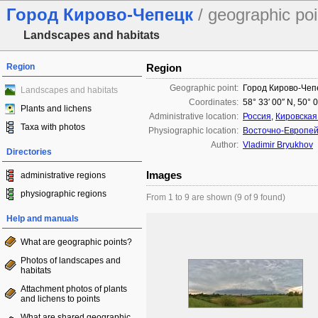
Город Кирово-Чепецк
/ geographic poi
Landscapes and habitats
Region
Region
Geographic point:
Город Кирово-Чеп
Landscapes and habitats
Coordinates:
58° 33′ 00″ N, 50° 
Plants and lichens
Administrative location:
Россия
,
Кировская
Taxa with photos
Physiographic location:
Восточно-Европей
Author:
Vladimir Bryukhov
Directories
Images
administrative regions
physiographic regions
From 1 to 9 are shown (9 of 9 found)
Help and manuals
What are geographic points?
Photos of landscapes and
habitats
Attachment photos of plants
and lichens to points
What are shared geographic