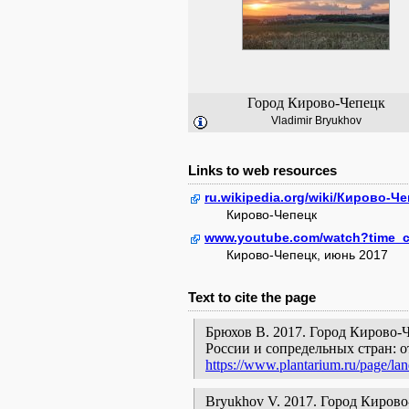
Город Кирово-Чепецк
Vladimir Bryukhov
Links to web resources
ru.wikipedia.org/wiki/Кирово-Ч
Кирово-Чепецк
www.youtube.com/watch?time_
Кирово-Чепецк, июнь 2017
Text to cite the page
Брюхов В. 2017. Город Кирово-
России и сопредельных стран: 
https://www.plantarium.ru/page/la
Bryukhov V. 2017. Город Кирово-Чеп