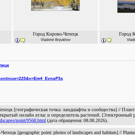
Город Кирово-Чепецк
Город 
Vladimir Bryukhov
Vlad
епецк
continue=225&v=Em4_EvnqP3s
Чепецк [географическая точка: ландшафты и сообщества] // План
открытый онлайн атлас и определитель растений. [Электронный 
ndscapes/point/9568.html
(дата обращения: 08.08.2026).
ецк [geographic point: photos of landscapes and habitats] // Plantar