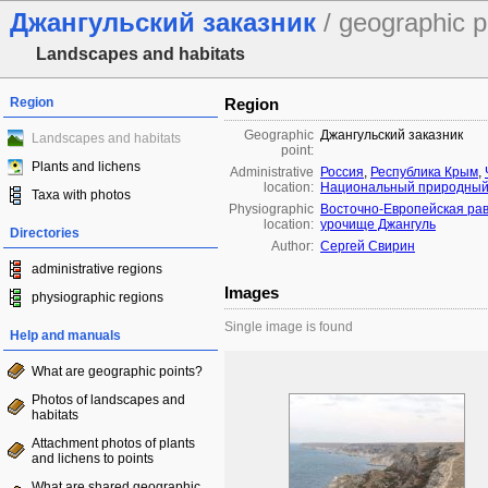
Джангульский заказник
/ geographic p
Landscapes and habitats
Region
Region
Geographic
Джангульский заказник
Landscapes and habitats
point:
Plants and lichens
Administrative
Россия
,
Республика Крым
,
location:
Национальный природный 
Taxa with photos
Physiographic
Восточно-Европейская ра
location:
урочище Джангуль
Directories
Author:
Сергей Свирин
administrative regions
Images
physiographic regions
Single image is found
Help and manuals
What are geographic points?
Photos of landscapes and
habitats
Attachment photos of plants
and lichens to points
What are shared geographic