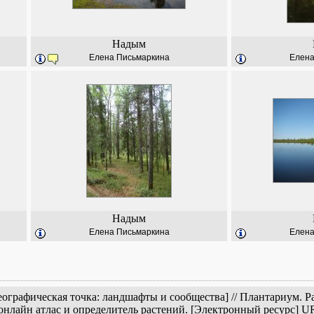
Надым
Елена Письмаркина
Елена
Надым
Елена Письмаркина
Елена
еографическая точка: ландшафты и сообщества] // Плантариум. 
онлайн атлас и определитель растений. [Электронный ресурс] U