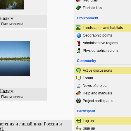
Red Lists
Floristic lists
Надым
Environment
 Письмаркина
Landscapes and habitats
Geographic points
Administrative regions
Physiographic regions
Community
Active discussions
Forum
News of project
Надым
Help and manuals
 Письмаркина
Project participants
Participant
Log on
Растения и лишайники России и
Sign up
RL: