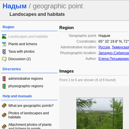
Надым
/ geographic point
Landscapes and habitats
Region
Region
Geographic point:
Надым
Landscapes and habitats
Coordinates:
65° 32′ 19.8″ N, 72
Plants and lichens
Administrative location:
Россия
,
Тюменская
Taxa with photos
Physiographic location:
Западно-Сибирск
Author:
Елена Письмарки
Discussion (2)
Directories
Images
administrative regions
From 1 to 6 are shown (6 of 6 found)
physiographic regions
Help and manuals
What are geographic points?
Photos of landscapes and
habitats
Attachment photos of plants
and lichens to points