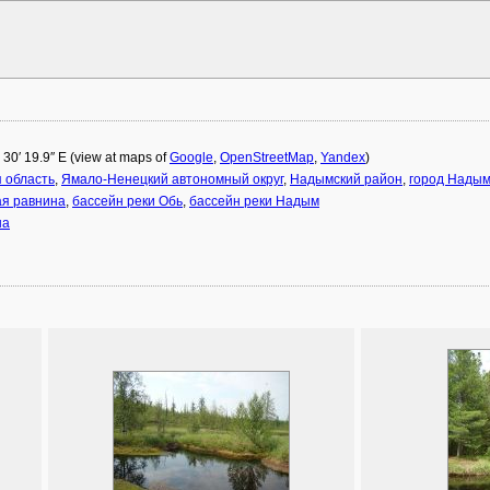
° 30′ 19.9″ E (view at maps of
Google
,
OpenStreetMap
,
Yandex
)
 область
,
Ямало-Ненецкий автономный округ
,
Надымский район
,
город Нады
ая равнина
,
бассейн реки Обь
,
бассейн реки Надым
на