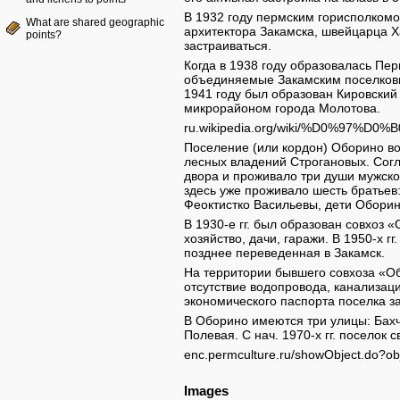
В 1932 году пермским горисполкомо
What are shared geographic
архитектора Закамска, швейцарца Х
points?
застраиваться.
Когда в 1938 году образовалась Пер
объединяемые Закамским поселковы
1941 году был образован Кировский
микрорайоном города Молотова.
ru.wikipedia.org/wiki/%D0%97
Поселение (или кордон) Оборино во
лесных владений Строгановых. Согл
двора и проживало три души мужско
здесь уже проживало шесть братьев:
Феоктистко Васильевы, дети Обори
В 1930-е гг. был образован совхоз 
хозяйство, дачи, гаражи. В 1950-х г
позднее переведенная в Закамск.
На территории бывшего совхоза «О
отсутствие водопровода, канализаци
экономического паспорта поселка за 
В Оборино имеются три улицы: Бахче
Полевая. С нач. 1970-х гг. поселок
enc.permculture.ru/showObject.do?o
Images