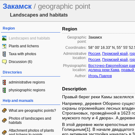
Закамск
/ geographic point
Landscapes and habitats
Region
Region
Geographic
Закамск
Landscapes and habitats
point:
Plants and lichens
Coordinates:
58° 00′ 16.33″ N, 55° 55′ 52
Administrative
Россия
,
Пермский край
,
го
Taxa with photos
location:
Россия
,
Пермский край
,
го
Discussion (6)
Physiographic
Восточно-Европейская ра
location:
долина реки Кама
,
правый 
Directories
Author:
Игорь Павлов
administrative regions
Description
physiographic regions
Правый берег реки Камы заселялся 
Help and manuals
Например, деревня Оборино существ
охраны огромнейших лесных владен
What are geographic points?
Строгановых, проведённой в 1623 г
мужского полу и 4 двора». А деревн
Photos of landscapes and
habitats
В этой деревне жили крепостные к
Голицыным[1]. В начале двадцатого 
Attachment photos of plants
его активная застройка началась в 3
and lichens to points