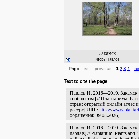
Закамск
Игорь Павлов
Page:
first
|
previous
|
1
2
3
4
|
ne
Text to cite the page
Павлов И. 2016—2019. Закамск 
сообщества] // Плантариум. Ра
стран: открытый онлайн атлас 
ресурс] URL:
https://www.plantar
обращения: 09.08.2026).
Павлов И. 2016—2019. Закамск [ge
habitats] // Plantarium. Plants and
online galleries and plant identific