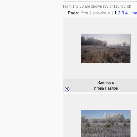
From 1 to 30 are shown (30 of 113 found)
Page:
first
|
previous
|
1
2
3
4
|
ne
Закамск
Игорь Павлов