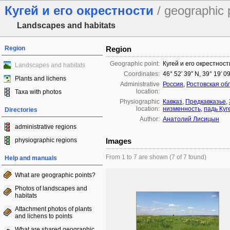
Кугей и его окрестности
/ geographic 
Landscapes and habitats
Region
Region
Geographic point:
Кугей и его окрестност
Landscapes and habitats
Coordinates:
46° 52′ 39″ N, 39° 19′ 0
Plants and lichens
Administrative
Россия
,
Ростовская об
location:
Taxa with photos
Physiographic
Кавказ
,
Предкавказье
,
location:
низменность
,
падь Куг
Directories
Author:
Анатолий Лисицын
administrative regions
physiographic regions
Images
From 1 to 7 are shown (7 of 7 found)
Help and manuals
What are geographic points?
Photos of landscapes and
habitats
Attachment photos of plants
and lichens to points
What are shared geographic