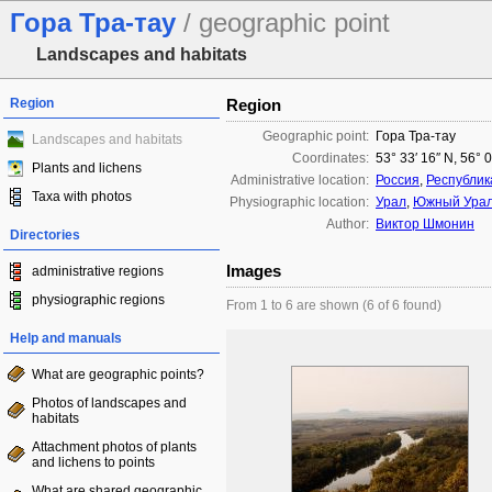
Гора Тра-тау
/ geographic point
Landscapes and habitats
Region
Region
Geographic point:
Гора Тра-тау
Landscapes and habitats
Coordinates:
53° 33′ 16″ N, 56° 
Plants and lichens
Administrative location:
Россия
,
Республик
Taxa with photos
Physiographic location:
Урал
,
Южный Ура
Author:
Виктор Шмонин
Directories
Images
administrative regions
physiographic regions
From 1 to 6 are shown (6 of 6 found)
Help and manuals
What are geographic points?
Photos of landscapes and
habitats
Attachment photos of plants
and lichens to points
What are shared geographic