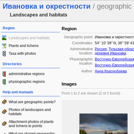
Ивановка и окрестности
/ geographic 
Landscapes and habitats
Region
Region
Geographic point:
Ивановка и окрестнос
Landscapes and habitats
Coordinates:
54° 10′ 39″ N, 36° 59′ 4
Plants and lichens
Administrative
Россия
,
Тульская обла
location:
деревня Ивановка
Taxa with photos
Physiographic
Восточно-Европейская
location:
Directories
Восточно-Европейская
Author:
Анна Краснобаева
administrative regions
physiographic regions
Images
Help and manuals
From 1 to 2 are shown (2 of 2 found)
What are geographic points?
Photos of landscapes and
habitats
Attachment photos of plants
and lichens to points
What are shared geographic