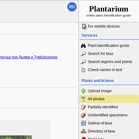
Plantarium
RU
online plant identification guide
For mobile devices
Services
Plant identification guide
Search for taxa
речье рек Дымка и Тумбарлинка
;
Search regions and points
Check names in text
Plants and lichens
Upload image
All photos
Partially identified
Unidentified specimens
Gallery of taxa
Directory of taxa