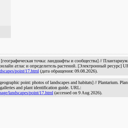
[географическая точка: ландшафты и сообщества] // Плантариум
онлайн атлас и определитель растений. [Электронный ресурс] U
dscapes/point/17.html
(дата обращения: 09.08.2026).
raphic point: photos of landscapes and habitats] // Plantarium. Plant
galleries and plant identification guide. URL:
page/landscapes/point/17.html
(accessed on 9 Aug 2026).