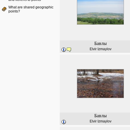
What are shared geographic
points?
Бавлы
Elvir Izmaylov
Бавлы
Elvir Izmaylov