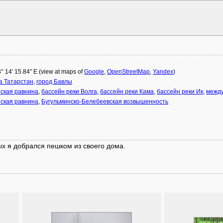
3° 14′ 15.84″ E (view at maps of
Google
,
OpenStreetMap
,
Yandex
)
а Татарстан
,
город Бавлы
ская равнина
,
бассейн реки Волга
,
бассейн реки Кама
,
бассейн реки Ик
,
между
ская равнина
,
Бугульминско-Белебеевская возвышенность
рых я добрался пешком из своего дома.