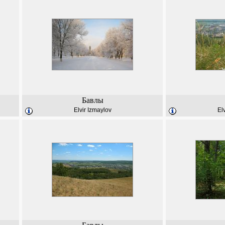
Бавлы
Elvir Izmaylov
El