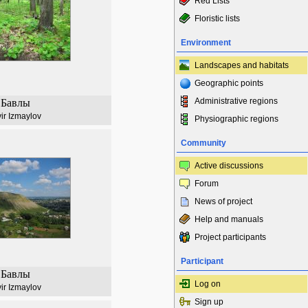
Red Lists
Floristic lists
Environment
Landscapes and habitats
Geographic points
Administrative regions
Бавлы
vir Izmaylov
Physiographic regions
Community
Active discussions
Forum
News of project
Help and manuals
Project participants
Participant
Бавлы
Log on
vir Izmaylov
Sign up