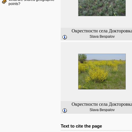
points?
Окрестности села Докторовк
Slava Bespalov
Окрестности села Докторовк
Slava Bespalov
Text to cite the page