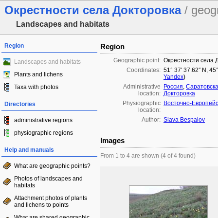
Окрестности села Докторовка
/ geog
Landscapes and habitats
Region
Region
Geographic point:
Окрестности села 
Landscapes and habitats
Coordinates:
51° 37′ 37.62″ N, 45
Plants and lichens
Yandex
)
Administrative
Россия
,
Саратовска
Taxa with photos
location:
Докторовка
Physiographic
Восточно-Европейс
Directories
location:
Author:
Slava Bespalov
administrative regions
physiographic regions
Images
Help and manuals
From 1 to 4 are shown (4 of 4 found)
What are geographic points?
Photos of landscapes and
habitats
Attachment photos of plants
and lichens to points
What are shared geographic