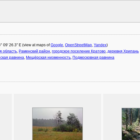
8° 09′ 26.3″ E (view at maps of
Google
,
OpenStreetMap
,
Yandex
)
я область
,
Раменский район
,
городское поселение Кратово
,
деревня Хрипань
ская равнина
,
Мещёрская низменность
,
Подмосковная равнина