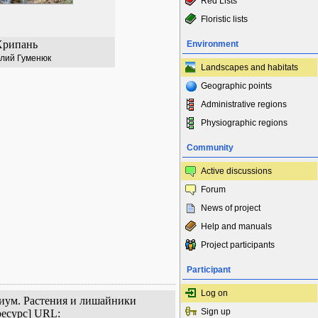
Red Lists
Floristic lists
Хрипань
Environment
лий Гуменюк
Landscapes and habitats
Geographic points
Administrative regions
Physiographic regions
Community
Active discussions
Forum
News of project
Help and manuals
Project participants
Participant
Log on
риум. Растения и лишайники
Sign up
ресурс] URL: