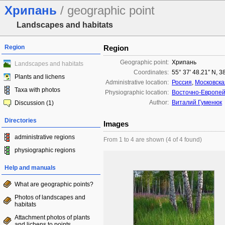
Хрипань
/ geographic point
Landscapes and habitats
Region
Region
Geographic point:
Хрипань
Landscapes and habitats
Coordinates:
55° 37′ 48.21″ N, 3
Plants and lichens
Administrative location:
Россия
,
Московска
Taxa with photos
Physiographic location:
Восточно-Европей
Author:
Виталий Гуменюк
Discussion (1)
Directories
Images
administrative regions
From 1 to 4 are shown (4 of 4 found)
physiographic regions
Help and manuals
What are geographic points?
Photos of landscapes and
habitats
Attachment photos of plants
and lichens to points