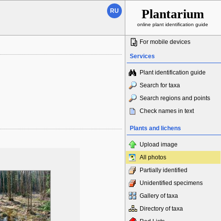
Plantarium
RU
online plant identification guide
For mobile devices
Services
Plant identification guide
Search for taxa
Search regions and points
Check names in text
Plants and lichens
Upload image
All photos
Partially identified
Unidentified specimens
Gallery of taxa
Directory of taxa