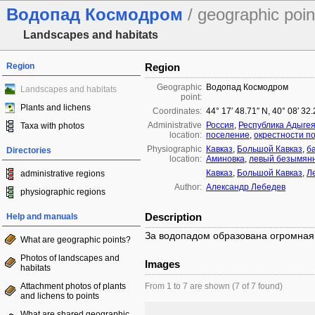
Водопад Космодром
/ geographic poin
Landscapes and habitats
Region
Region
Geographic
Водопад Космодром
Landscapes and habitats
point:
Plants and lichens
Coordinates:
44° 17′ 48.71″ N, 40° 08′ 32
Administrative
Россия
,
Республика Адыге
Taxa with photos
location:
поселение
,
окрестности п
Physiographic
Кавказ
,
Большой Кавказ
,
б
Directories
location:
Аминовка
,
левый безымян
Кавказ
,
Большой Кавказ
,
Л
administrative regions
Author:
Александр Лебедев
physiographic regions
Description
Help and manuals
За водопадом образована огромная
What are geographic points?
Photos of landscapes and
Images
habitats
Attachment photos of plants
From 1 to 7 are shown (7 of 7 found)
and lichens to points
What are shared geographic