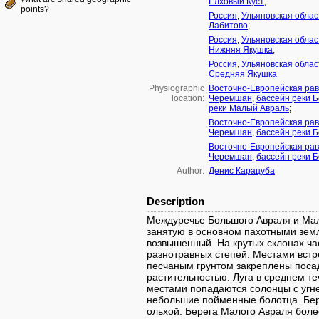
Елховый Куст
;
points?
Россия
,
Ульяновская облас
Лабитово
;
Россия
,
Ульяновская облас
Нижняя Якушка
;
Россия
,
Ульяновская облас
Средняя Якушка
Physiographic
Восточно-Европейская ра
location:
Черемшан
,
бассейн реки 
реки Малый Авраль
;
Восточно-Европейская ра
Черемшан
,
бассейн реки 
Восточно-Европейская ра
Черемшан
,
бассейн реки 
Author:
Денис Карацуба
Description
Междуречье Большого Авраля и Мал
занятую в основном пахотными зем
возвышенный. На крутых склонах ча
разнотравных степей. Местами встр
песчаным грунтом закреплены посад
растительностью. Луга в среднем т
местами попадаются солонцы с угне
небольшие пойменные болотца. Бер
ольхой. Берега Малого Авраля боле