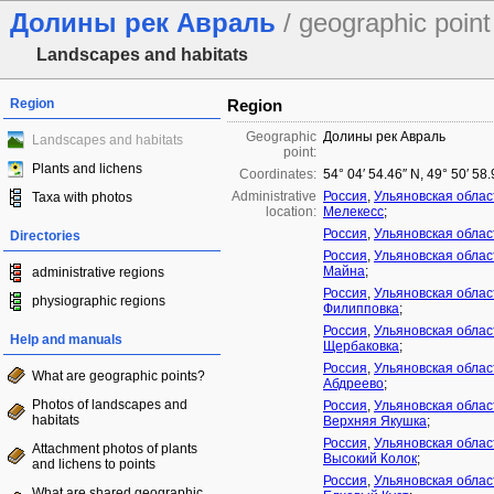
Долины рек Авраль
/ geographic point
Landscapes and habitats
Region
Region
Geographic
Долины рек Авраль
Landscapes and habitats
point:
Plants and lichens
Coordinates:
54° 04′ 54.46″ N, 49° 50′ 58
Administrative
Россия
,
Ульяновская облас
Taxa with photos
location:
Мелекесс
;
Россия
,
Ульяновская облас
Directories
Россия
,
Ульяновская облас
Майна
;
administrative regions
Россия
,
Ульяновская облас
physiographic regions
Филипповка
;
Россия
,
Ульяновская облас
Help and manuals
Щербаковка
;
Россия
,
Ульяновская облас
What are geographic points?
Абдреево
;
Photos of landscapes and
Россия
,
Ульяновская облас
habitats
Верхняя Якушка
;
Россия
,
Ульяновская облас
Attachment photos of plants
Высокий Колок
;
and lichens to points
Россия
,
Ульяновская облас
What are shared geographic