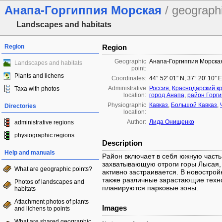
Анапа-Горгиппия Морская
/ geographi
Landscapes and habitats
Region
Region
Geographic
Анапа-Горгиппия Морска
Landscapes and habitats
point:
Plants and lichens
Coordinates:
44° 52′ 01″ N, 37° 20′ 10″ 
Administrative
Россия
,
Краснодарский к
Taxa with photos
location:
город Анапа
,
район Горг
Physiographic
Кавказ
,
Большой Кавказ
,
Directories
location:
Author:
Лида Онищенко
administrative regions
physiographic regions
Description
Help and manuals
Район включает в себя южную часть
захватывающую отроги горы Лысая, 
What are geographic points?
активно застраивается. В новострой
также различные зарастающие техн
Photos of landscapes and
планируются парковые зоны.
habitats
Attachment photos of plants
Images
and lichens to points
What are shared geographic