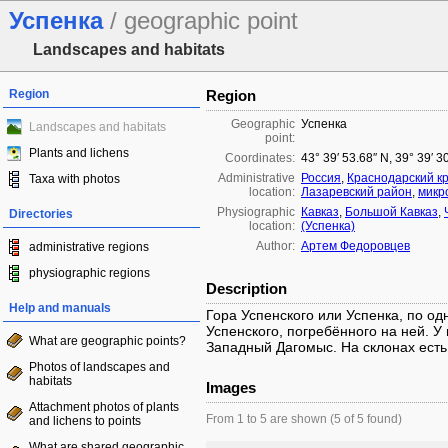
Успенка
/ geographic point
Landscapes and habitats
Region
Region
Geographic
Успенка
Landscapes and habitats
point:
Plants and lichens
Coordinates:
43° 39′ 53.68″ N, 39° 39′ 3
Administrative
Россия
,
Краснодарский к
Taxa with photos
location:
Лазаревский район
,
микр
Physiographic
Кавказ
,
Большой Кавказ
,
Directories
location:
(Успенка)
Author:
Артем Федоровцев
administrative regions
physiographic regions
Description
Help and manuals
Гора Успенского или Успенка, по одн
Успенского, погребённого на ней. 
What are geographic points?
Западный Дагомыс. На склонах есть
Photos of landscapes and
habitats
Images
Attachment photos of plants
From 1 to 5 are shown (5 of 5 found)
and lichens to points
What are shared geographic