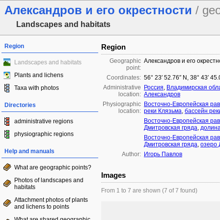
Александров и его окрестности
/ ge
Landscapes and habitats
Region
Region
Geographic
Александров и его окрестн
Landscapes and habitats
point:
Plants and lichens
Coordinates:
56° 23′ 52.76″ N, 38° 43′ 45
Administrative
Россия
,
Владимирская обл
Taxa with photos
location:
Александров
Physiographic
Восточно-Европейская ра
Directories
location:
реки Клязьма
,
бассейн ре
Восточно-Европейская ра
administrative regions
Дмитровская гряда
,
долина
physiographic regions
Восточно-Европейская ра
Дмитровская гряда
,
озеро 
Help and manuals
Author:
Игорь Павлов
What are geographic points?
Images
Photos of landscapes and
habitats
From 1 to 7 are shown (7 of 7 found)
Attachment photos of plants
and lichens to points
What are shared geographic