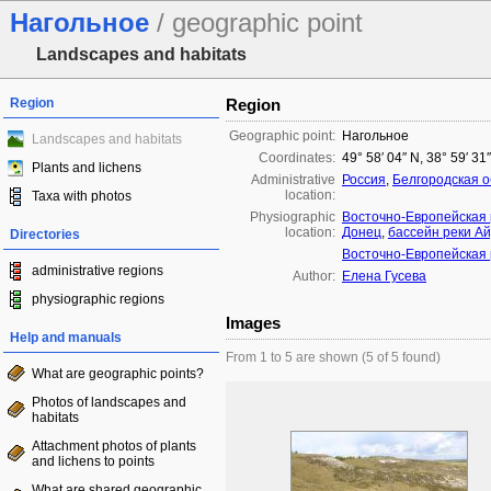
Нагольное
/ geographic point
Landscapes and habitats
Region
Region
Geographic point:
Нагольное
Landscapes and habitats
Coordinates:
49° 58′ 04″ N, 38° 59′ 31
Plants and lichens
Administrative
Россия
,
Белгородская о
location:
Taxa with photos
Physiographic
Восточно-Европейская
location:
Донец
,
бассейн реки А
Directories
Восточно-Европейская
administrative regions
Author:
Елена Гусева
physiographic regions
Images
Help and manuals
From 1 to 5 are shown (5 of 5 found)
What are geographic points?
Photos of landscapes and
habitats
Attachment photos of plants
and lichens to points
What are shared geographic