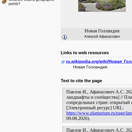
points?
Новая Голландия
Алексей Афанасович
Links to web resources
ru.wikipedia.org/wiki/Новая_Го
Новая Голландия.
Text to cite the page
Павлов И., Афанасович А.С. 202
ландшафты и сообщества] // Пл
сопредельных стран: открытый 
[Электронный ресурс] URL:
https://www.plantarium.ru/page/la
09.08.2026).
Павлов И., Афанасович А.С. 2020