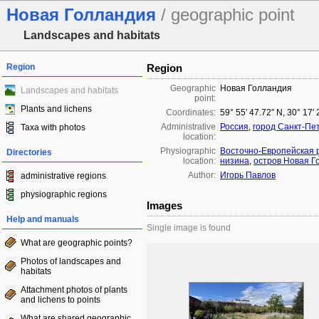
Новая Голландия
/ geographic point
Landscapes and habitats
Region
Region
Geographic
Новая Голландия
Landscapes and habitats
point:
Plants and lichens
Coordinates:
59° 55′ 47.72″ N, 30° 17′
Administrative
Россия
,
город Санкт-Пе
Taxa with photos
location:
Physiographic
Восточно-Европейская 
Directories
location:
низина
,
остров Новая Г
Author:
Игорь Павлов
administrative regions
physiographic regions
Images
Help and manuals
Single image is found
What are geographic points?
Photos of landscapes and
habitats
Attachment photos of plants
and lichens to points
What are shared geographic