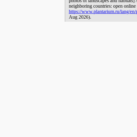
photos of landscapes and habitats] 
neighboring countries: open online 
https://www.plantarium.ru/lang/en
Aug 2026).