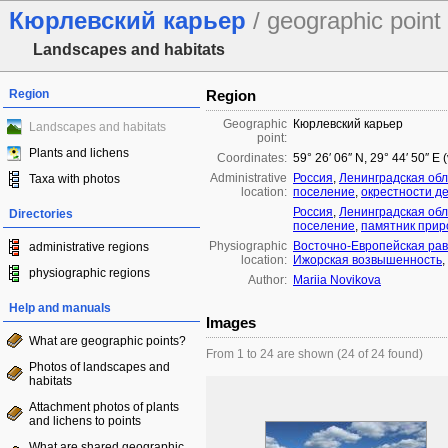
Кюрлевский карьер
/ geographic point
Landscapes and habitats
Region
Region
Geographic
Кюрлевский карьер
Landscapes and habitats
point:
Plants and lichens
Coordinates:
59° 26′ 06″ N, 29° 44′ 50″ E
Administrative
Россия
,
Ленинградская обл
Taxa with photos
location:
поселение
,
окрестности д
Россия
,
Ленинградская обл
Directories
поселение
,
памятник прир
Physiographic
Восточно-Европейская ра
administrative regions
location:
Ижорская возвышенность
,
physiographic regions
Author:
Mariia Novikova
Help and manuals
Images
What are geographic points?
From 1 to 24 are shown (24 of 24 found)
Photos of landscapes and
habitats
Attachment photos of plants
and lichens to points
What are shared geographic