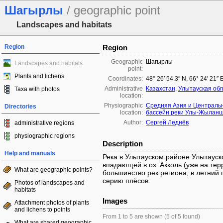
Шагырлы
/ geographic point
Landscapes and habitats
Region
Region
Geographic
Шагырлы
Landscapes and habitats
point:
Plants and lichens
Coordinates:
48° 26′ 54.3″ N, 66° 24′ 21″ 
Administrative
Казахстан
,
Улытауская обл
Taxa with photos
location:
Physiographic
Средняя Азия и Централь
Directories
location:
бассейн реки Улы-Жылан
Author:
Сергей Леднёв
administrative regions
physiographic regions
Description
Help and manuals
Река в Улытауском районе Улытауск
впадающей в оз. Акколь (уже на тер
What are geographic points?
большинство рек региона, в летний
серию плёсов.
Photos of landscapes and
habitats
Images
Attachment photos of plants
and lichens to points
From 1 to 5 are shown (5 of 5 found)
What are shared geographic