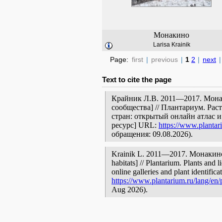
Монакино
Larisa Krainik
Page:
first
|
previous
|
1
2
|
next
|
Text to cite the page
Крайник Л.В. 2011—2017. Мона
сообщества] // Плантариум. Ра
стран: открытый онлайн атлас 
ресурс] URL:
https://www.plantar
обращения: 09.08.2026).
Krainik L. 2011—2017. Монакино [
habitats] // Plantarium. Plants and
online galleries and plant identific
https://www.plantarium.ru/lang/en/
Aug 2026).