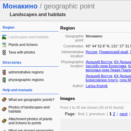
Монакино
/ geographic point
Landscapes and habitats
Region
Region
Geographic
Монакино
Landscapes and habitats
point:
Plants and lichens
Coordinates:
43° 44′ 52.6″ N, 131° 27′ 31
Administrative
Россия
,
Приморский край
,
Taxa with photos
location:
Physiographic
Дальний Восток
,
Юг Дальне
Directories
location:
бассейн реки Борисовка
,
б
верховья реки Левая Павл
administrative regions
Дальний Восток
,
Юг Дальне
physiographic regions
Борисовское плато
,
гора 
Author:
Larisa Krainik
Help and manuals
Images
What are geographic points?
Photos of landscapes and
From 1 to 30 are shown (30 of 41 found)
habitats
Page:
first
|
previous
|
1
2
|
next
|
Attachment photos of plants
and lichens to points
What are shared geographic