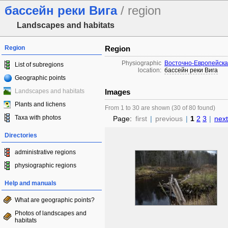
бассейн реки Вига
/ region
Landscapes and habitats
Region
Region
Physiographic
Восточно-Европейска
List of subregions
location:
бассейн реки Вига
Geographic points
Landscapes and habitats
Images
Plants and lichens
From 1 to 30 are shown (30 of 80 found)
Taxa with photos
Page:
first
|
previous
|
1
2
3
|
next
Directories
administrative regions
physiographic regions
Help and manuals
What are geographic points?
Photos of landscapes and
habitats