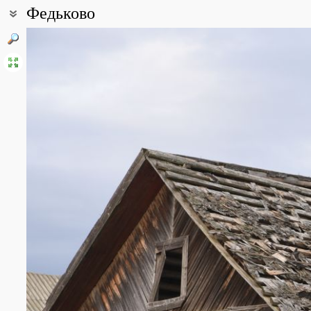
Федьково
Coordinates:
59° 11′ 32.72″ N, 43° 29′ 09.98″ E (view at maps of
Google
,
OpenStr
All photos
(8)
Photos of plants & lichens
(1)