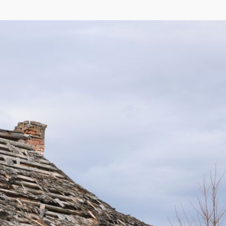
eetMap
,
Yandex
)