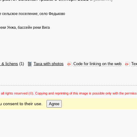
е сельское поселение, село Федьково
еки Унжа, бассейн реки Вига
s & lichens
(1)
Taxa with photos
Code for linking on the web
Tex
 all rights reserved
(©). Copying and reprinting of this image is possible only with the permiss
u consent to their use.
Agree