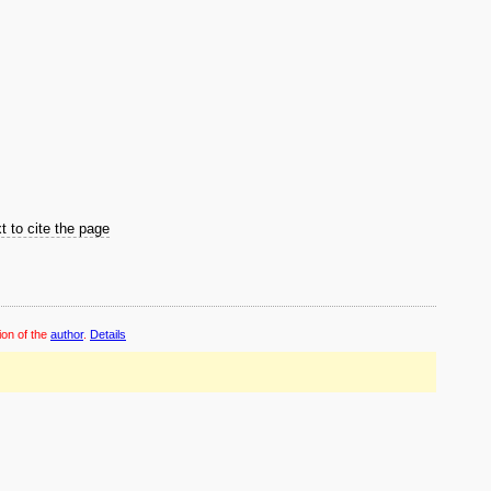
t to cite the page
ion of the
author
.
Details