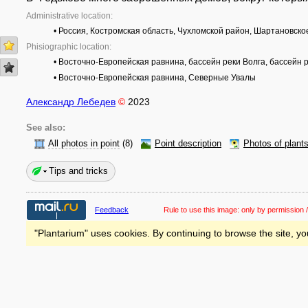
Administrative location:
• Россия, Костромская область, Чухломской район, Шартановско
Phisiographic location:
• Восточно-Европейская равнина, бассейн реки Волга, бассейн р
• Восточно-Европейская равнина, Северные Увалы
Александр Лебедев
©
2023
See also:
All photos in point
(8)
Point description
Photos of plant
Tips and tricks
Feedback
Rule to use this image:
only by permission /
"Plantarium" uses cookies. By continuing to browse the site, yo