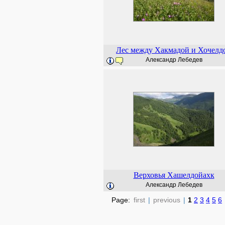
Лес между Хакмадой и Хочелд
Александр Лебедев
Верховья Хашелдойахк
Александр Лебедев
Page:
first
|
previous
|
1
2
3
4
5
6