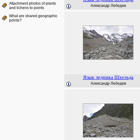
Attachment photos of plants
Александр Лебедев
and lichens to points
What are shared geographic
points?
Язык ледника Шхельда
Александр Лебедев