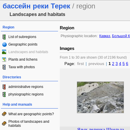
бассейн реки Терек
/ region
Landscapes and habitats
Region
Region
Physiographic location:
Кавказ
,
Большой К
List of subregions
Geographic points
Images
Landscapes and habitats
From 1 to 30 are shown (30 of 2196 found)
Plants and lichens
Page:
first
|
previous
|
1
2
3
4
5
6
Taxa with photos
Directories
administrative regions
physiographic regions
Help and manuals
What are geographic points?
Photos of landscapes and
habitats
Язык ледника Шхельда