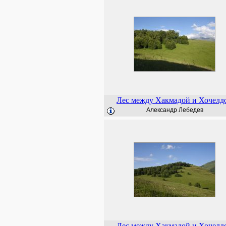
Лес между Хакмадой и Хочелд
Александр Лебедев
Лес между Хакмадой и Хочелд