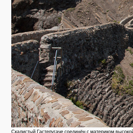
Скалистый Гастелугаче соединён с материком высокой