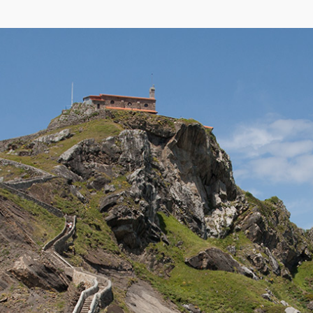
ap
,
Yandex
)
телугаче (Gaztelugatxe) покрыт приморско-луговой растительностью. С мат
едущая к расположенной на вершине острова церквушке Сан-Хуан де Гастелу