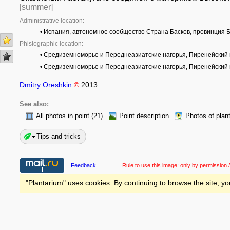
[summer]
Administrative location:
• Испания, автономное сообщество Страна Басков, провинция 
Phisiographic location:
• Средиземноморье и Переднеазиатские нагорья, Пиренейский п
• Средиземноморье и Переднеазиатские нагорья, Пиренейский по
Dmitry Oreshkin
©
2013
See also:
All photos in point
(21)
Point description
Photos of plan
Tips and tricks
Feedback
Rule to use this image:
only by permission /
"Plantarium" uses cookies. By continuing to browse the site, yo