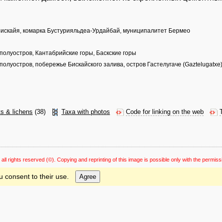
Бискайя, комарка Бустурияльдеа-Урдайбай, муниципалитет Бермео
олуостров, Кантабрийские горы, Баскские горы
луостров, побережье Бискайского залива, остров Гастелугаче (Gaztelugatxe
ts & lichens
(38)
Taxa with photos
Code for linking on the web
 all rights reserved
(©). Copying and reprinting of this image is possible only with the permiss
u consent to their use.
Agree