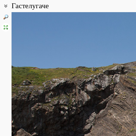
Гастелугаче
Coordinates:
43° 26′ 49.2″ N, 2° 47′ 06″ W (view at maps of
Google
,
OpenStreetM
Point description:
Небольшой, но чрезвычайно живописный скалистый островок Гас
каменной дамбой, по которой проложена пешеходная дорожка, в
Gaztelugatxeko Doniene, исп. - San Juan de Gaztelugatxe).
All photos
(21)
Photos of plants & lichens
(38)