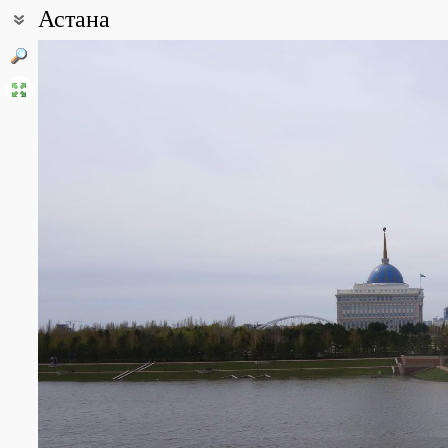
Астана
Coordinates:
51° 07′ 23″ N, 71° 28′ 13″ E (view at maps of
Google
,
OpenStreetMa
All photos
(22)
Photos of plants & lichens
(19)