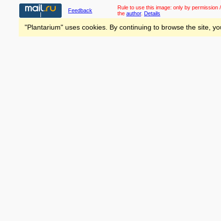
Rule to use this image:
only by permission /
Feedback
the
author
.
Details
"Plantarium" uses cookies. By continuing to browse the site, yo