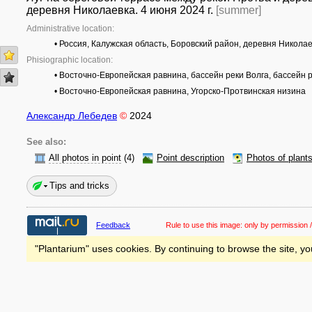
деревня Николаевка. 4 июня 2024 г.
[summer]
Administrative location:
• Россия, Калужская область, Боровский район, деревня Никола
Phisiographic location:
• Восточно-Европейская равнина, бассейн реки Волга, бассейн 
• Восточно-Европейская равнина, Угорско-Протвинская низина
Александр Лебедев
©
2024
See also:
All photos in point
(4)
Point description
Photos of plant
Tips and tricks
Feedback
Rule to use this image:
only by permission /
"Plantarium" uses cookies. By continuing to browse the site, yo