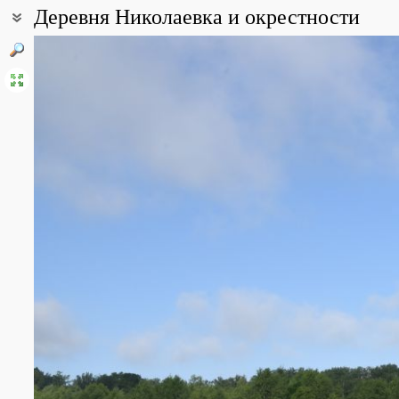
Деревня Николаевка и окрестности
Coordinates:
55° 12′ 04.14″ N, 36° 33′ 39.69″ E (view at maps of
Google
,
OpenStr
All photos
(4)
Photos of plants & lichens
(9)