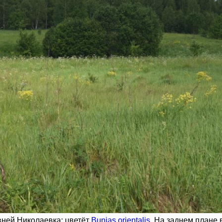
вней Николаевка; цветёт
Bunias orientalis
. На заднем плане