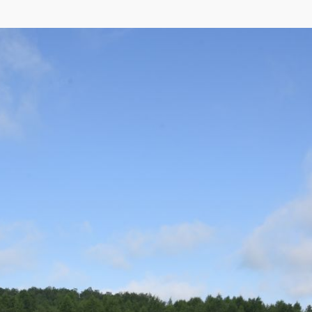
eetMap
,
Yandex
)