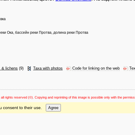
евка
реки Ока, бассейн реки Протва, долина реки Протва
s & lichens
(9)
Taxa with photos
Code for linking on the web
Tex
 all rights reserved
(©). Copying and reprinting of this image is possible only with the permiss
u consent to their use.
Agree