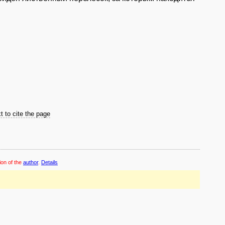
t to cite the page
ion of the
author
.
Details