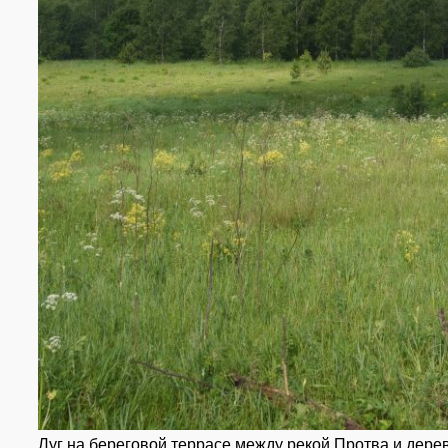
Луг на береговой террасе между рекой Протва и дере