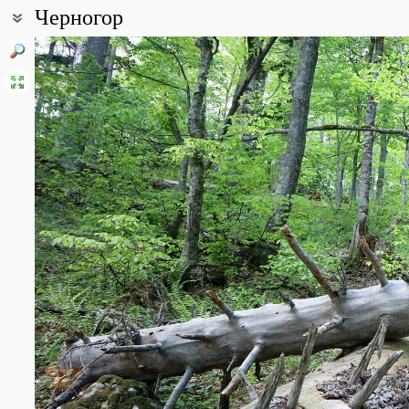
Черногор
Coordinates:
44° 05′ 21.53″ N, 39° 46′ 50.31″ E (view at maps of
Google
,
OpenStr
Point description:
Гора Черногор (1754 м н.у.м.) - самая высокая точка плато Черн
юго-восток параллельно ГКХ. Находится в Апшеронском районе Кр
Отдаленный ("Шпалорез").
Вершина горы Черногор платообразная, полностью покрытая б
и глубины, образованных в результате карстовых процессов. С
из Abies nordmanniana, Fagus orientalis, Taxus baccata, Acer tra
много одиночных деревьев и зарослей кустарников Acer trautvetter
cerasus officinalis, Philadelphus caucasicus.
All photos
(31)
Photos of plants & lichens
(191)