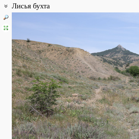
Лисья бухта
Coordinates:
44° 53′ 55″ N, 35° 09′ 46″ E (view at maps of
Google
,
OpenStreetMa
Point description:
Уникальная местность, с очень своеобразным растительным и
глинами, местами подверженными эрозии. Преобладают полупу
саванноидный типы растительности. На самых крутых склонах 
лишенные растений, за исключением каперсов и парнолистника
Шобера. Лисья бухта - излюбленное место исследований крымск
многих видов насекомых, обитающих здесь являются единственн
крупная в Крыму популяция орхидеи ремнелепестника козьего -
отдельные годы. Территория подвержена сильной антропогенно
Лисья бухта - один из самых известных в СНГ нудистских пляжей
крупный рогатый скот.
All photos
(91)
Photos of plants & lichens
(383)