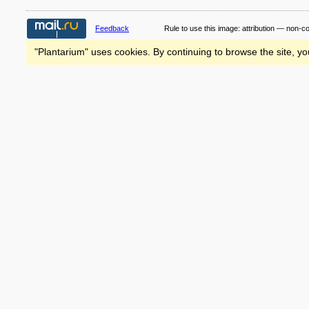
Feedback
Rule to use this image:
attribution — non-c
"Plantarium" uses cookies. By continuing to browse the site, yo