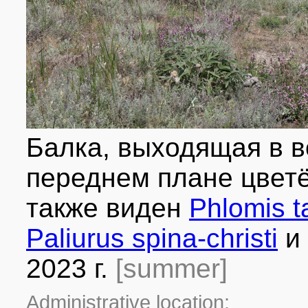
Балка, выходящая в в
переднем плане цвет
также виден
Phlomis t
Paliurus spina-christi
и
2023 г.
[summer]
Administrative location: