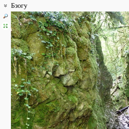
Бзогу
Coordinates:
43° 48′ 52″ N, 39° 42′ 53.52″ E (view at maps of
Google
,
OpenStree
Point description:
Село расположено в долине р. Бзогу, чуть выше её впадения в р.
склоне горы находится группа дольменов.
All photos
(4)
Photos of plants & lichens
(5)