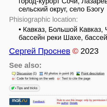
город-курорт Сочи, Лазаре
сельский округ, село Бзогу
Phisiographic location:
• Кавказ, Большой Кавказ,
бассейн реки Шахе, бассей
Сергей Проснев
©
2023
See also:
Discussion
(1)
All photos in point
(4)
Point description
Code for linking on the web
Text to cite the page
Tips and tricks
Rule to use this image:
only by permission /
Feedback
the
author
.
Details