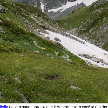
folia
на юго-западном склоне Имеретинского хребта (на фо