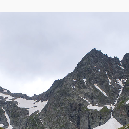
eetMap
,
Yandex
)
 Имеретинском озере до Верхнего Имеретинского водопада. Здесь преоблада
ена скало- и камнелюбивая флора, растительность осыпных склонов. В доли