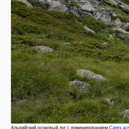
Альпийский осоковый луг с доминированием
Carex acri