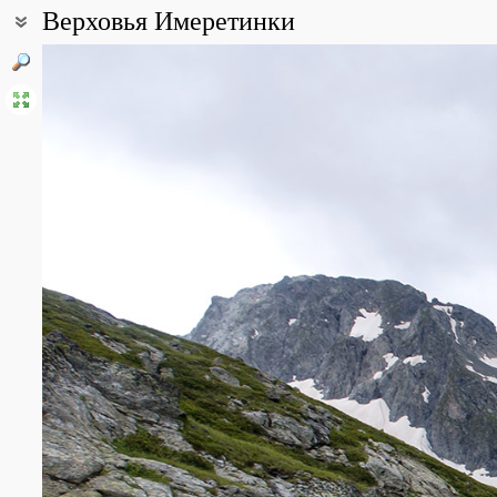
Верховья Имеретинки
Coordinates:
43° 37′ 45.54″ N, 40° 44′ 12.08″ E (view at maps of
Google
,
OpenStr
Point description:
Точка описывает долину реки Имеретинка от истоков в Большом
есть и участки альпийской и лишайниковой пустоши, представл
снежников, так что представлена и субнивальная флора.
All photos
(21)
Photos of plants & lichens
(26)