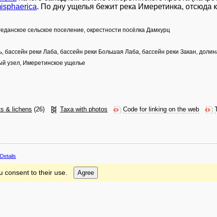
isphaerica
. По дну ущелья бежит река Имеретинка, отсюда 
агеданское сельское поселение, окрестности посёлка Дамхурц
нь, бассейн реки Лаба, бассейн реки Большая Лаба, бассейн реки Закан, доли
ный узел, Имеретинское ущелье
ts & lichens
(26)
Taxa with photos
Code for linking on the web
Details
u consent to their use.
Agree