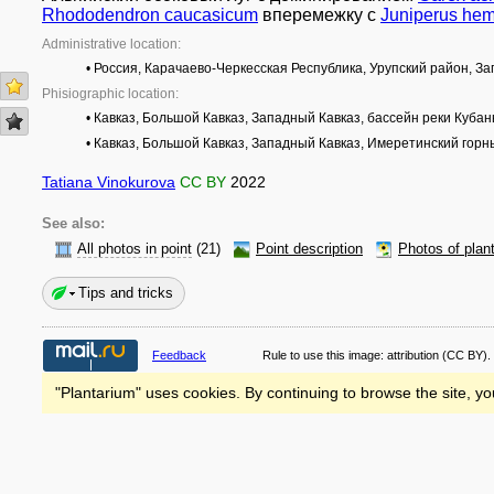
Rhododendron caucasicum
вперемежку с
Juniperus hem
Administrative location:
• Россия, Карачаево-Черкесская Республика, Урупский район, З
Phisiographic location:
• Кавказ, Большой Кавказ, Западный Кавказ, бассейн реки Куба
• Кавказ, Большой Кавказ, Западный Кавказ, Имеретинский гор
Tatiana Vinokurova
CC BY
2022
See also:
All photos in point
(21)
Point description
Photos of plan
Tips and tricks
Feedback
Rule to use this image:
attribution
(CC BY).
"Plantarium" uses cookies. By continuing to browse the site, yo