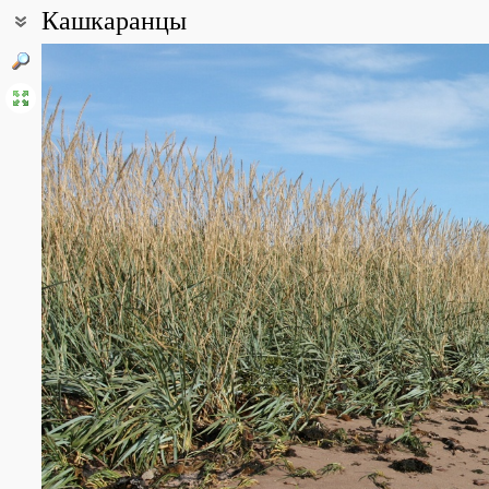
Кашкаранцы
Coordinates:
66° 20′ 06.87″ N, 36° 00′ 41.44″ E (view at maps of
Google
,
OpenStr
Point description:
Древнее поморское село, расположенное на Терском берегу. В
проживает менее 100 человек.
All photos
(12)
Photos of plants & lichens
(12)