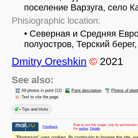
поселение Варзуга, село 
Phisiographic location:
• Северная и Средняя Евр
полуостров, Терский берег
Dmitry Oreshkin
©
2021
See also:
All photos in point
(12)
Point description
Photos of plan
Text to cite the page
Tips and tricks
Rule to use this image:
only by permission /
Feedback
the
author
.
Details
"Plantarium" uses cookies. By continuing to browse the site, yo