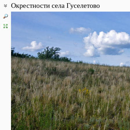
Окрестности села Гуселетово
Coordinates:
52° 30′ 55.37″ N, 81° 18′ 25.79″ E (view at maps of
Google
,
OpenStr
All photos
(10)
Photos of plants & lichens
(96)