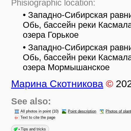
Phisiographic location:
• Западно-Сибирская равни
Обь, бассейн реки Касмала
озера Горькое
• Западно-Сибирская равни
Обь, бассейн реки Касмала
озера Мормышанское
Марина Скотникова
©
20
See also:
All photos in point
(10)
Point description
Photos of plan
Text to cite the page
Tips and tricks