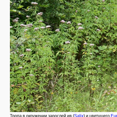
Тропа в окружении зарослей ив (
Salix
) и цветущего
Eu