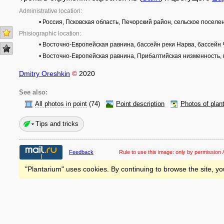
Administrative location:
• Россия, Псковская область, Печорский район, сельское поселе
Phisiographic location:
• Восточно-Европейская равнина, бассейн реки Нарва, бассейн 
• Восточно-Европейская равнина, Прибалтийская низменность,
Dmitry Oreshkin
©
2020
See also:
All photos in point
(74)
Point description
Photos of plan
Tips and tricks
Feedback
Rule to use this image:
only by permission /
"Plantarium" uses cookies. By continuing to browse the site, yo