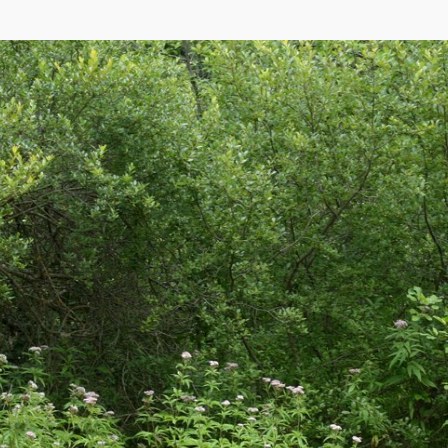
p
,
Yandex
)
2 озера - Городищенское и Мальское, соединённые речкой Смолка. В долине мн
гам озер и речки располагаются низинные болота. На склонах долины есть уч
ефильных видов.