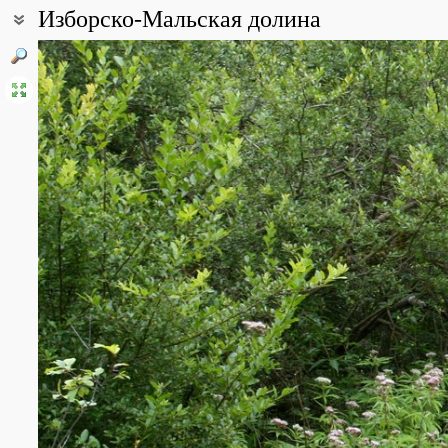
Изборско-Мальская долина
Coordinates:
57° 43′ 48″ N, 27° 50′ 46″ E (view at maps of
Google
,
OpenStreetMa
Point description:
Долина входит в музей-заповедник "Изборск". В ней находятся 
склонах - обнажения доломитов и известнякового туфа. По бере
лещины и остепененные луга. Здесь произрастает много кальц
All photos
(74)
Photos of plants & lichens
(177)