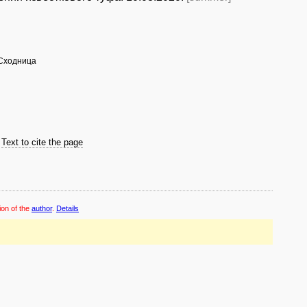
 Сходница
Text to cite the page
ion of the
author
.
Details