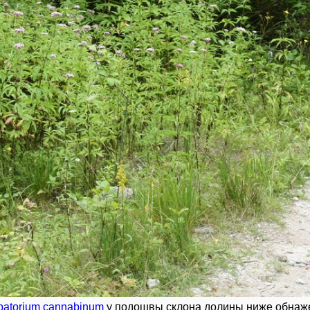
patorium cannabinum
у подошвы склона долины ниже обнажен