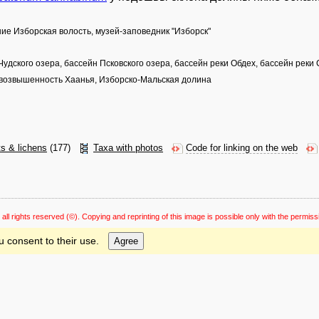
ние Изборская волость, музей-заповедник "Изборск"
Чудского озера, бассейн Псковского озера, бассейн реки Обдех, бассейн реки
 возвышенность Хаанья, Изборско-Мальская долина
ts & lichens
(177)
Taxa with photos
Code for linking on the web
 all rights reserved
(©). Copying and reprinting of this image is possible only with the permiss
u consent to their use.
Agree