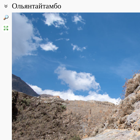
Ольянтайтамбо
Coordinates:
13° 15′ 28″ S, 72° 16′ 00.7″ W (view at maps of
Google
,
OpenStreet
Point description:
Посёлок Ольянтайтамбо расположен в долине р. Урубамба (Свяще
Куско на высоте 2792 м н. у. м. на правом берегу р. Patakancha 
южной границе посёлка). В XV веке древнее поселение было ра
Тогда же был построен церемониальный центр на холме Cerro Ba
вершине ведут две лестницы, между которыми расположены се
краю поселка на высоте ок. 3000 м н. у. м. находится ещё один 
Ольянтайтамбо, как и вся Священная долина инков, расположен
умеренным количеством осадков и умеренным уровнем влажно
температурами. Растительность на склонах представлена трав
полукустарниками. Единственный вид деревьев, произрастающих и
интродуцированный в нижний пояс Перуанских Анд для производ
All photos
(12)
Photos of plants & lichens
(70)