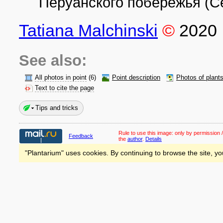
Перуанского побережья (Ce
Tatiana Malchinski
©
2020
See also:
All photos in point
(6)
Point description
Photos of plant
Text to cite the page
Tips and tricks
Rule to use this image:
only by permission /
Feedback
the
author
.
Details
"Plantarium" uses cookies. By continuing to browse the site, yo