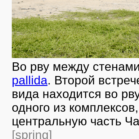
Во рву между стенам
pallida
. Второй встре
вида находится во рв
одного из комплексов
центральную часть Ча
[spring]