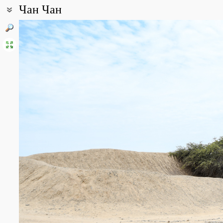
Чан Чан
Coordinates:
8° 05′ 56.4″ S, 79° 04′ 19.2″ W (view at maps of
Google
,
OpenStreet
Point description:
Чан Чан, столица доколумбового государственного образования 
Truchillo на берегу Тихого океана. Город завоёвывался инками,
1986 г. приобрёл статус Всемирного наследия ЮНЕСКО.
Чан Чан занимает площадь в 20 км кв., из которых к охраняемой
автономных округов, окруженных стенами из самана. Внутри о
отдельные районы. Сохранились остатки стен, жилых, админис
сооружений.
Чан Чан расположен в центральной части тихоокеанского побе
50 мм. Однако в последние десятилетия участившиеся ураганы 
прибрежной пустыни.
All photos
(6)
Photos of plants & lichens
(37)