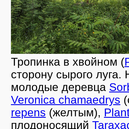
Тропинка в хвойном (
сторону сырого луга.
молодые деревца
Sor
Veronica chamaedrys
(
repens
(желтым),
Plan
плодоносящий
Taraxac