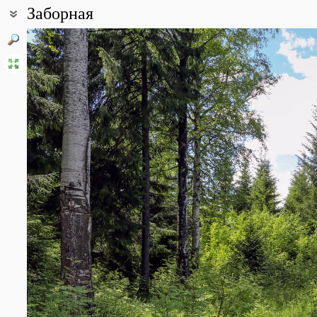
Заборная
Coordinates:
58° 03′ 01.98″ N, 56° 03′ 13.81″ E (view at maps of
Google
,
OpenStr
All photos
(9)
Photos of plants & lichens
(74)