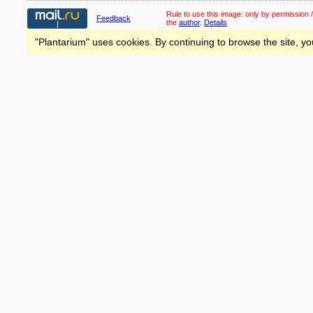
Rule to use this image:
only by permission /
Feedback
the
author
.
Details
"Plantarium" uses cookies. By continuing to browse the site, yo