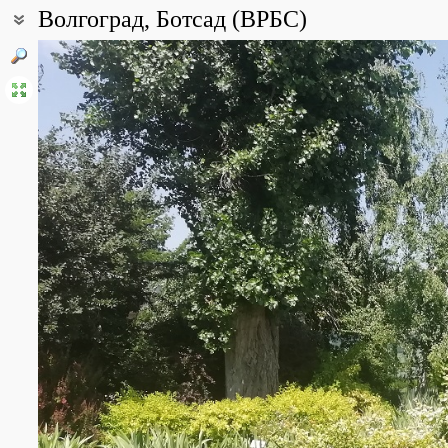
Волгоград, Ботсад (ВРБС)
Coordinates:
48° 45′ 51.17″ N, 44° 34′ 20.67″ E (view at maps of
Google
,
OpenStr
All photos
(6)
Photos of plants & lichens
(63)