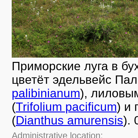
Приморские луга в бу
цветёт эдельвейс Пал
palibinianum
), лиловы
(
Trifolium pacificum
) и
(
Dianthus amurensis
).
Administrative location: