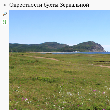
Окрестности бухты Зеркальной
Coordinates:
44° 07′ 58″ N, 135° 39′ 23″ E (view at maps of
Google
,
OpenStreetM
All photos
(33)
Photos of plants & lichens
(146)