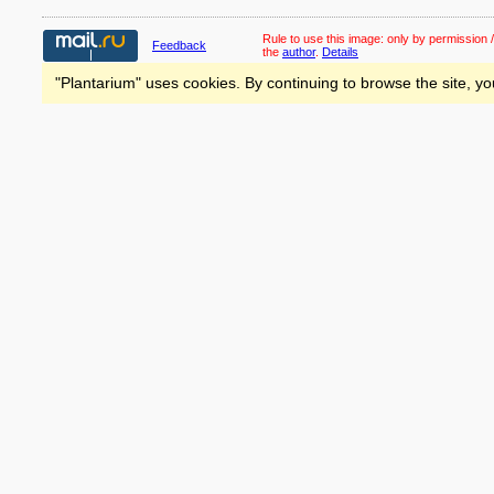
Rule to use this image:
only by permission /
Feedback
the
author
.
Details
"Plantarium" uses cookies. By continuing to browse the site, yo