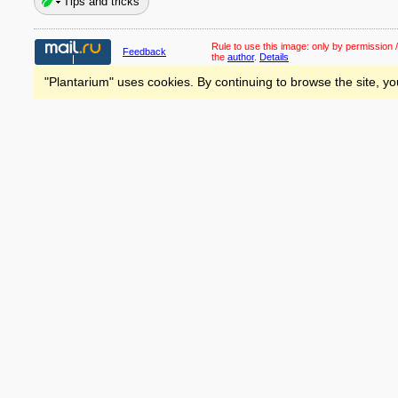
Tips and tricks
Rule to use this image:
only by permission /
Feedback
the
author
.
Details
"Plantarium" uses cookies. By continuing to browse the site, yo