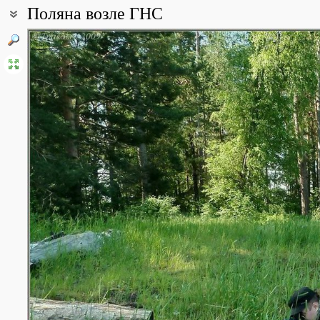
Поляна возле ГНС
Coordinates:
55° 29′ 25.68″ N, 46° 23′ 01.35″ E (view at maps of
Google
,
OpenStr
Point description:
Небольшая полянка окружённая старыми соснами, с одной сто
склон оврага.
All photos
(2)
Photos of plants & lichens
(60)