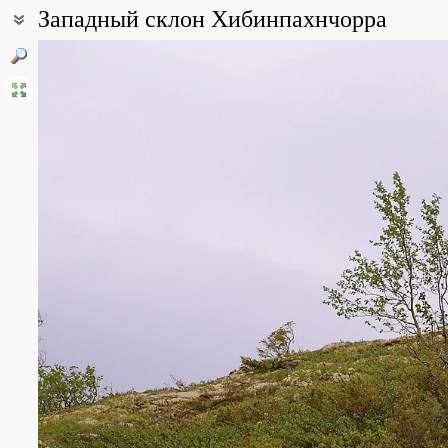
Западный склон Хибинпахнчорра
Coordinates:
67° 49′ 10″ N, 33° 16′ 47″ E (view at maps of
Google
,
OpenStreetMa
Point description:
У подножия гор - северная тайга (ель, сосна, обычно с примес
поясом берёзового криволесья, лесотундрой и, далее, различн
All photos
(8)
Photos of plants & lichens
(13)