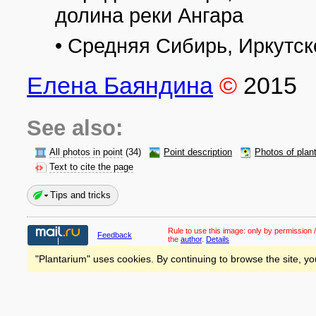
долина реки Ангара
• Средняя Сибирь, Иркутс
Елена Баяндина
©
2015
See also:
All photos in point
(34)
Point description
Photos of plan
Text to cite the page
Tips and tricks
Rule to use this image:
only by permission /
Feedback
the
author
.
Details
"Plantarium" uses cookies. By continuing to browse the site, yo