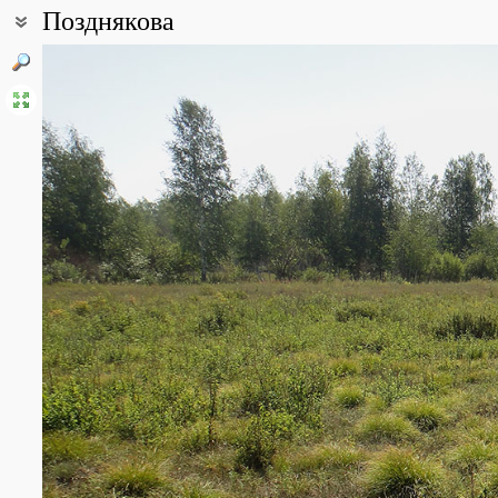
Позднякова
Coordinates:
52° 29′ 27″ N, 104° 26′ 29″ E (view at maps of
Google
,
OpenStreetM
Point description:
Бассейн реки Ангара - широкая протяжённая впадина, сформиро
р. Куда. В окрестностях дер. Позднякова типичный ландшафт п
образованиях. На возвышенных формах (мелкосопочниках) – ле
болотно-озёрные, включая террасово-пойменные болота, песч
All photos
(34)
Photos of plants & lichens
(658)