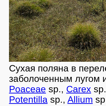
Сухая поляна в перел
заболоченным лугом и
Poaceae
sp.,
Carex
sp.
Potentilla
sp.,
Allium
sp