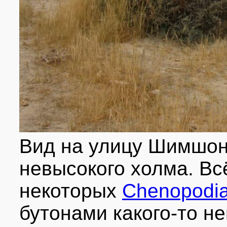
Вид на улицу Шимшон
невысокого холма. Вс
некоторых
Chenopodi
бутонами какого-то не