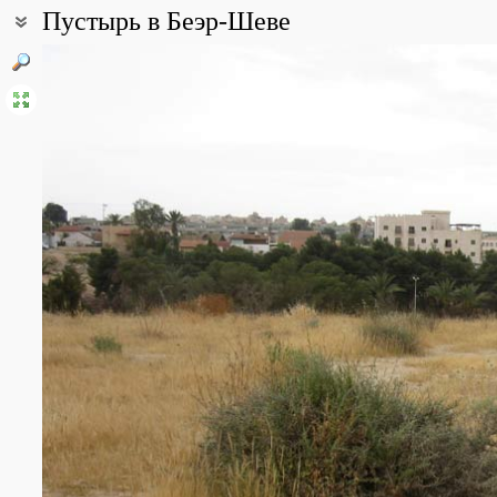
Пустырь в Беэр-Шеве
Coordinates:
31° 15′ 16.68″ N, 34° 47′ 02.05″ E (view at maps of
Google
,
OpenStr
Point description:
Незастроенная обочина улицы возле городского стадиона у по
стадионом и парком "Элиза".
All photos
(16)
Photos of plants & lichens
(411)