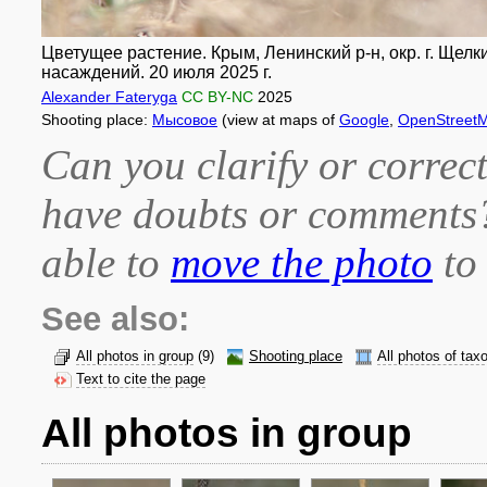
Цветущее растение. Крым, Ленинский р-н, окр. г. Щел
насаждений. 20 июля 2025 г.
Alexander Fateryga
CC BY-NC
2025
Shooting place:
Мысовое
(view at maps of
Google
,
OpenStreet
Can you clarify or correct
have doubts or comment
able to
move the photo
to 
See also:
All photos in group
(9)
Shooting place
All photos of tax
Text to cite the page
All photos in group