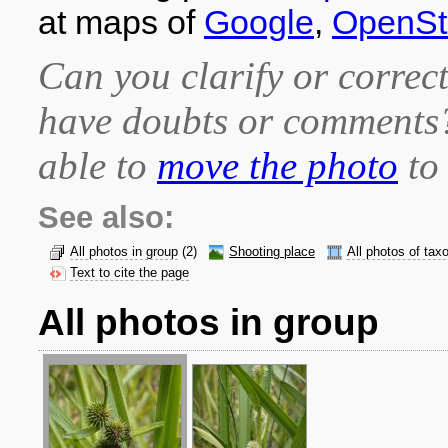
at maps of
Google
,
OpenSt
Can you clarify or correct
have doubts or comment
able to
move the photo
to 
See also:
All photos in group
(2)
Shooting place
All photos of tax
Text to cite the page
All photos in group