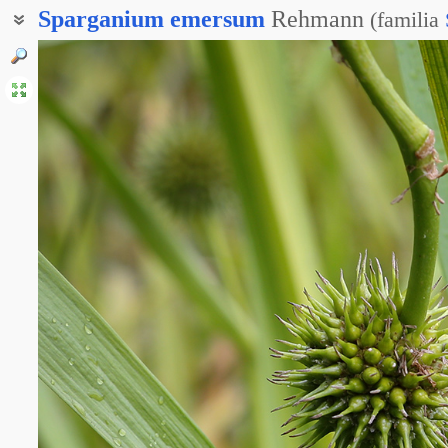
Sparganium
emersum
Rehmann
(
familia
Ежеголов простой
Ежеголовка всплывающая
Ежеголовка всплывшая
Ежеголовка простая
Ежеголовник всплывший
Ежеголовник простой