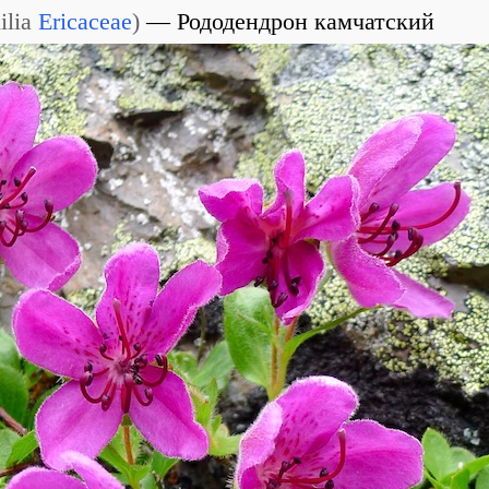
ilia
Ericaceae
)
Рододендрон камчатский