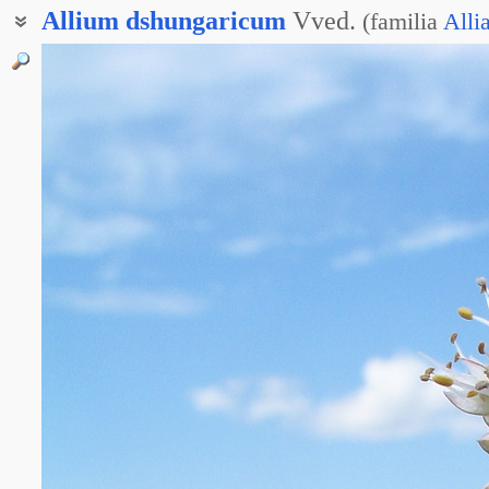
Allium
dshungaricum
Vved.
(
familia
Alli