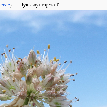
aceae
)
Лук джунгарский